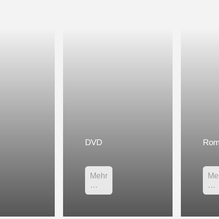
DVD
Rom
Mehr
Me
…
…