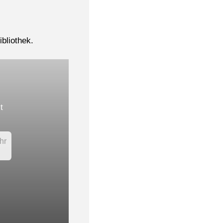
ibliothek.
t
DVD
hr
Mehr
…