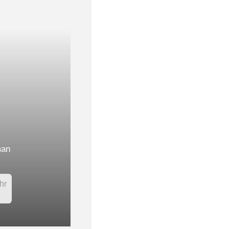
an
BD
hr
Mehr
…