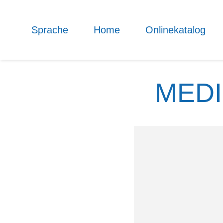
Sprache
Home
Onlinekatalog
MED
Neu­er
Es stehen wieder z
kleiner Auszug u