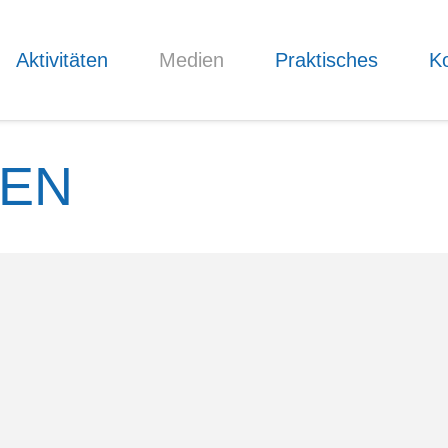
Aktivitäten
Medien
Praktisches
Ko
IEN
wer­bungen
ahlreiche Neuheiten zur Ausleihe bereit. Hier ein
nserer Neuerwerbungen.