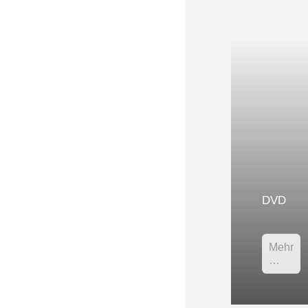
DVD
Mehr
…