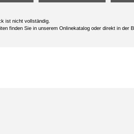
k ist nicht vollständig.
ten finden Sie in unserem
Onlinekatalog
oder direkt in der B
 was Sie lesen sollen oder anschauen sollen?
ige Bücher- und Filmtipps