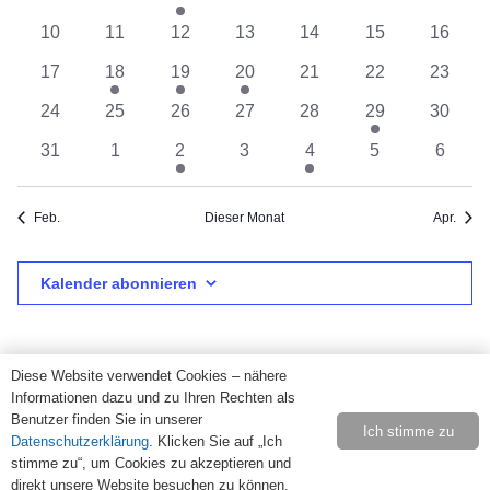
Veranstaltungen
Veranstaltungen
Veranstaltung
Veranstaltungen
Veranstaltungen
Veranstaltunge
Verans
Veranstaltungen
Ansi
0
0
0
0
0
0
0
10
11
12
13
14
15
16
Veranstaltungen
Veranstaltungen
Veranstaltungen
Veranstaltungen
Veranstaltungen
Veranstaltunge
Veranst
0
1
1
1
0
0
0
17
18
19
20
21
22
23
Navi
Veranstaltungen
Veranstaltung
Veranstaltung
Veranstaltung
Veranstaltungen
Veranstaltunge
Veranst
0
0
0
0
0
1
0
24
25
26
27
28
29
30
Veranstaltungen
Veranstaltungen
Veranstaltungen
Veranstaltungen
Veranstaltungen
Veranstaltung
Veranst
0
0
1
0
1
0
0
31
1
2
3
4
5
6
Veranstaltungen
Veranstaltungen
Veranstaltung
Veranstaltungen
Veranstaltung
Veranstaltunge
Verans
Feb.
Dieser Monat
Apr.
Kalender abonnieren
Diese Website verwendet Cookies – nähere
Informationen dazu und zu Ihren Rechten als
Benutzer finden Sie in unserer
Ich stimme zu
Datenschutzerklärung
. Klicken Sie auf „Ich
stimme zu“, um Cookies zu akzeptieren und
direkt unsere Website besuchen zu können.