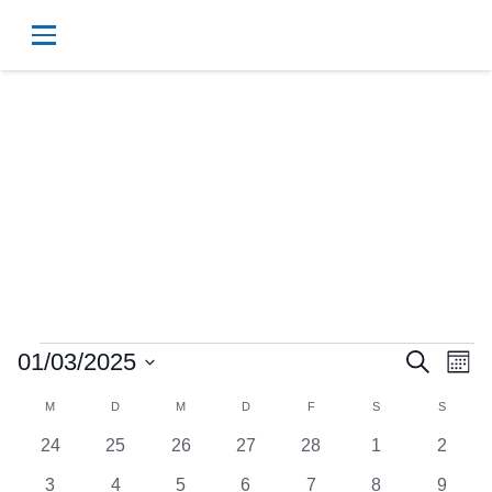
Veranstaltungen
Vera
Ve
01/03/2025
Suche
Mona
Datum
An
Kalender
M
MONTAG
D
DIENSTAG
M
MITTWOCH
D
DONNERSTAG
F
FREITAG
S
SAMSTAG
Suc
S
SONNT
wählen.
Na
0
0
0
0
0
0
0
24
25
26
27
28
1
2
von
und
Veranstaltungen
Veranstaltungen
Veranstaltungen
Veranstaltungen
Veranstaltungen
Veranstaltunge
Verans
0
0
1
0
0
0
0
3
4
5
6
7
8
9