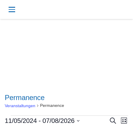
Permanence
Permanence
Veranstaltungen
Veranstaltungen
Vera
Ve
11/05/2024
 - 
07/08/2026
Suche
Liste
Datum
An