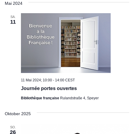
Suc
wählen.
Mai 2024
Na
und
SA.
11
Ansi
Navi
11 Mai 2024; 10:00
-
14:00
CEST
Journée portes ouvertes
Bibliothèque française
Rulandstraße 4, Speyer
Oktober 2025
SO.
26