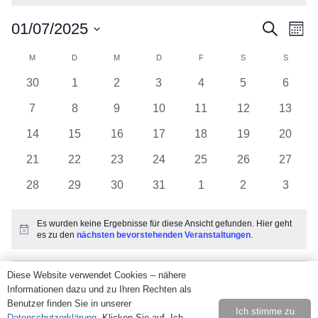
Vera
Ve
01/07/2025
Suche
Mona
Datum
An
Kalender
M
MONTAG
D
DIENSTAG
M
MITTWOCH
D
DONNERSTAG
F
FREITAG
S
SAMSTAG
Suc
S
SONNT
wählen.
Na
0
0
0
0
0
0
0
30
1
2
3
4
5
6
von
und
Veranstaltungen
Veranstaltungen
Veranstaltungen
Veranstaltungen
Veranstaltungen
Veranstaltunge
Verans
0
0
0
0
0
0
0
7
8
9
10
11
12
13
Veranstaltungen
Veranstaltungen
Veranstaltungen
Veranstaltungen
Veranstaltungen
Veranstaltunge
Veranst
Veranstaltungen
Ansi
0
0
0
0
0
0
0
14
15
16
17
18
19
20
Veranstaltungen
Veranstaltungen
Veranstaltungen
Veranstaltungen
Veranstaltungen
Veranstaltunge
Veranst
0
0
0
0
0
0
0
21
22
23
24
25
26
27
Navi
Veranstaltungen
Veranstaltungen
Veranstaltungen
Veranstaltungen
Veranstaltungen
Veranstaltunge
Veranst
0
0
0
0
0
0
0
28
29
30
31
1
2
3
Veranstaltungen
Veranstaltungen
Veranstaltungen
Veranstaltungen
Veranstaltungen
Veranstaltunge
Verans
Es wurden keine Ergebnisse für diese Ansicht gefunden. Hier geht
Hinweis
es zu den
nächsten bevorstehenden Veranstaltungen
.
Diese Website verwendet Cookies – nähere
Juni
Dieser Monat
Aug.
Informationen dazu und zu Ihren Rechten als
Benutzer finden Sie in unserer
Ich stimme zu
Datenschutzerklärung
. Klicken Sie auf „Ich