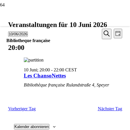
Veranstaltungen für 10 Juni 2026
Veransta
Vera
10/06/2026
Tag
Ansic
Suche
Datum
Suche
Bibliotheque française
Navi
wählen.
20:00
und
Ansichten
Navigati
10 Juni; 20:00
-
22:00
CEST
Les ChansoNettes
Bibliothèque française
Rulandstraße 4, Speyer
Vorheriger Tag
Nächster Tag
Kalender abonnieren