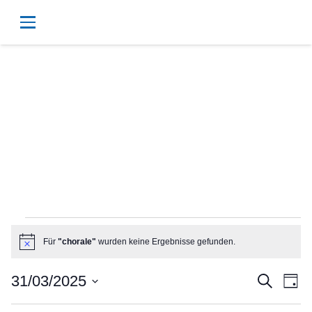
Veranstaltungen
Für
"chorale"
wurden keine Ergebnisse gefunden.
Hinweis
für
Vera
Ve
31/03/2025
Suche
Tag
Datum
An