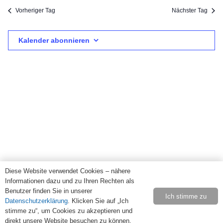
31
Suc
wählen.
Na
Vorheriger Tag
Nächster Tag
März
und
Kalender abonnieren
Ansi
2025
Navi
Diese Website verwendet Cookies – nähere
Informationen dazu und zu Ihren Rechten als
Benutzer finden Sie in unserer
Ich stimme zu
Datenschutzerklärung
. Klicken Sie auf „Ich
stimme zu“, um Cookies zu akzeptieren und
direkt unsere Website besuchen zu können.