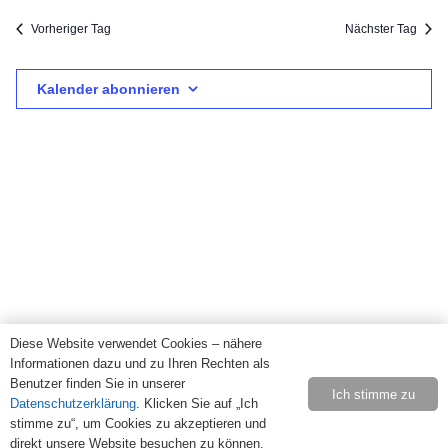
2
Suc
wählen.
Na
Vorheriger Tag
Nächster Tag
Dezember
und
Kalender abonnieren
2024
Ansi
Navi
Diese Website verwendet Cookies – nähere
Informationen dazu und zu Ihren Rechten als
Benutzer finden Sie in unserer
Ich stimme zu
Datenschutzerklärung
. Klicken Sie auf „Ich
stimme zu“, um Cookies zu akzeptieren und
direkt unsere Website besuchen zu können.