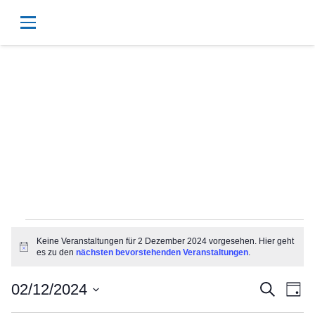
Veranstaltungen
Keine Veranstaltungen für 2 Dezember 2024 vorgesehen. Hier geht
Hinweis
es zu den
nächsten bevorstehenden Veranstaltungen
.
für
Vera
Ve
02/12/2024
Suche
Tag
Datum
An