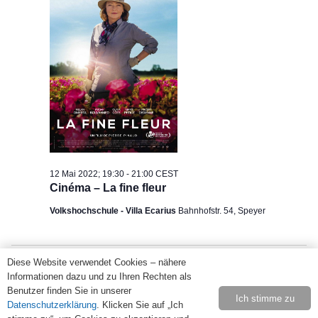
12
Ansi
Mai
Navi
2022
12 Mai 2022; 19:30
-
21:00
CEST
Cinéma – La fine fleur
Volkshochschule - Villa Ecarius
Bahnhofstr. 54, Speyer
Diese Website verwendet Cookies – nähere
Vorheriger Tag
Nächster Tag
Informationen dazu und zu Ihren Rechten als
Benutzer finden Sie in unserer
Ich stimme zu
Datenschutzerklärung
. Klicken Sie auf „Ich
Kalender abonnieren