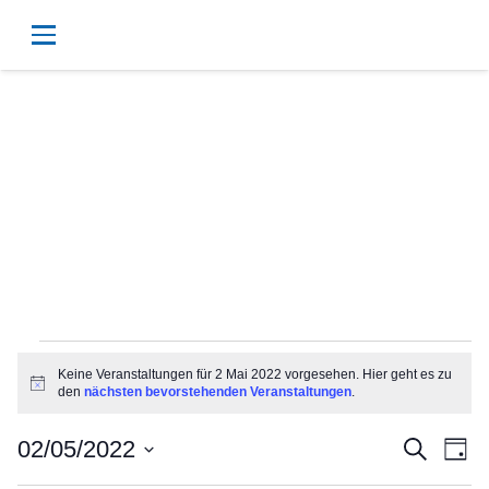
Veranstaltungen
Keine Veranstaltungen für 2 Mai 2022 vorgesehen. Hier geht es zu
Hinweis
den
nächsten bevorstehenden Veranstaltungen
.
für
Vera
Ve
02/05/2022
Suche
Tag
Datum
An