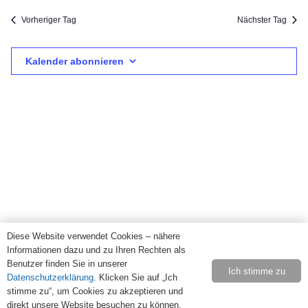
2
Suc
wählen.
Na
Vorheriger Tag
Nächster Tag
Mai
und
Kalender abonnieren
2022
Ansi
Navi
Diese Website verwendet Cookies – nähere
Informationen dazu und zu Ihren Rechten als
Benutzer finden Sie in unserer
Ich stimme zu
Datenschutzerklärung
. Klicken Sie auf „Ich
stimme zu“, um Cookies zu akzeptieren und
direkt unsere Website besuchen zu können.