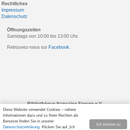
Rechtliches
Impressum
Datenschutz
Öffnungszeiten
Samstags von 10:00 bis 13:00 Uhr.
Retrouvez-nous sur
Facebook
.
Bibliothèque française Speyer e.V.
Diese Website verwendet Cookies – nähere
Haus der Vereine
Informationen dazu und zu Ihren Rechten als
Rulandstraße 4
Benutzer finden Sie in unserer
67346 Speyer
Ich stimme zu
Datenschutzerklärung
. Klicken Sie auf „Ich