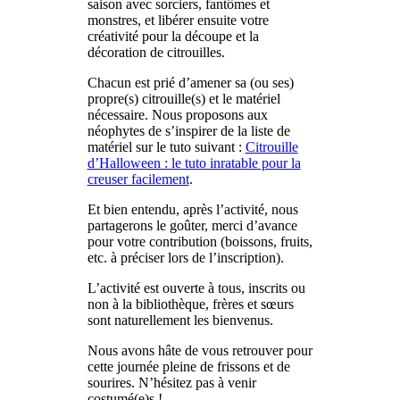
saison avec sorciers, fantômes et
monstres, et libérer ensuite votre
créativité pour la découpe et la
décoration de citrouilles.
Chacun est prié d’amener sa (ou ses)
propre(s) citrouille(s) et le matériel
nécessaire. Nous proposons aux
néophytes de s’inspirer de la liste de
matériel sur le tuto suivant :
Citrouille
d’Halloween : le tuto inratable pour la
creuser facilement
.
Et bien entendu, après l’activité, nous
partagerons le goûter, merci d’avance
pour votre contribution (boissons, fruits,
etc. à préciser lors de l’inscription).
L’activité est ouverte à tous, inscrits ou
non à la bibliothèque, frères et sœurs
sont naturellement les bienvenus.
Nous avons hâte de vous retrouver pour
cette journée pleine de frissons et de
sourires. N’hésitez pas à venir
costumé(e)s !