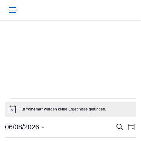
Veranstaltungen
Für
"cinema"
wurden keine Ergebnisse gefunden.
Hinweis
für
Vera
Ve
06/08/2026
Suche
Tag
Datum
An