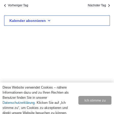
6
Suc
wählen.
Na
Vorheriger Tag
Nächster Tag
August
und
Kalender abonnieren
Ansi
2026
Navi
Diese Website verwendet Cookies – nähere
Informationen dazu und zu Ihren Rechten als
Benutzer finden Sie in unserer
Ich stimme zu
Datenschutzerklärung
. Klicken Sie auf „Ich
stimme zu“, um Cookies zu akzeptieren und
direkt unsere Website besuchen zu können.