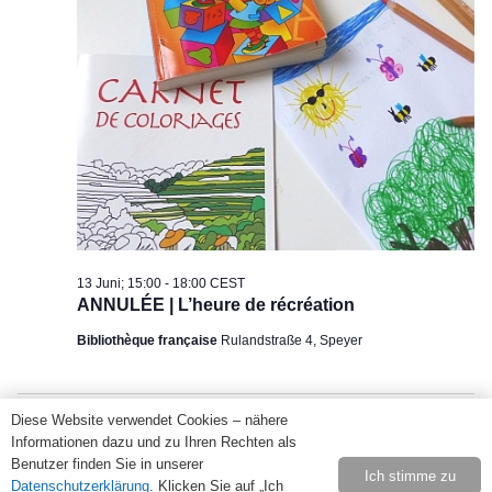
13
Ansi
Juni
Navi
2026
13 Juni; 15:00
-
18:00
CEST
ANNULÉE | L’heure de récréation
Bibliothèque française
Rulandstraße 4, Speyer
Diese Website verwendet Cookies – nähere
Vorheriger Tag
Nächster Tag
Informationen dazu und zu Ihren Rechten als
Benutzer finden Sie in unserer
Ich stimme zu
Datenschutzerklärung
. Klicken Sie auf „Ich