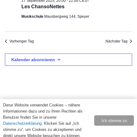
17
17 September 2025; 20:00
-
22:00
CEST
Ansi
Les ChansoNettes
September
Musikschule
Mausbergweg 144, Speyer
Navi
2025
Vorheriger Tag
Nächster Tag
Kalender abonnieren
Diese Website verwendet Cookies – nähere
Informationen dazu und zu Ihren Rechten als
Benutzer finden Sie in unserer
Ich stimme zu
Datenschutzerklärung
. Klicken Sie auf „Ich
stimme zu“, um Cookies zu akzeptieren und
direkt unsere Website besuchen zu können.