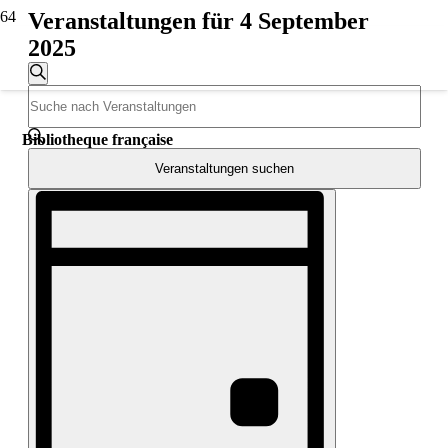
Veranstaltungen für 4 September
2025
Veranstaltungen
Suche
Bitte
Suche
Schlüsselwort
und
eingeben.
Bibliotheque française
Suche
Ansichten,
nach
Veranstaltungen suchen
Navigation
Veranstaltungen
Veranstaltung
Schlüsselwort.
Ansichten-
Navigation