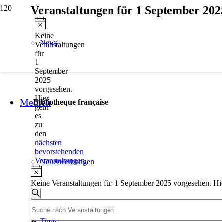
Veranstaltungen für 1 September 202
Hinweis
Keine
News
Veranstaltungen
für
1
September
2025
vorgesehen.
Hier
Medien
Bibliotheque française
geht
es
zu
den
nächsten
bevorstehenden
Veranstaltungen
.
Neuerwerbungen
Hinweis
Keine Veranstaltungen für 1 September 2025 vorgesehen. Hi
Veranstaltungen
Suche
Bitte
Suche
Schlüsselwort
und
Tipps
eingeben.