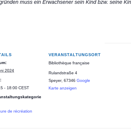
gründen muss ein Erwachsener sein Kind bzw. seine Kin
!
Bibliothèque française Speyer e.V.
Haus der Vereine
Rulandstraße 4
67346 Speyer
TAILS
VERANSTALTUNGSORT
um:
Bibliothèque française
uni 2024
Rulandstraße 4
Öffnungszeiten
:
Speyer
,
67346
Google
Samstags von 10:00 bis 13:00 Uhr.
15 - 18:00
CEST
Karte anzeigen
Retrouvez-nous sur
Facebook
.
anstaltungskategorie
ure de récréation
Rechtliches