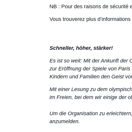
NB : Pour des raisons de sécurité 
Vous trouverez plus d’informations
Ich habe die
Datenschutzerklärungen
zur K
Ich stimme damit zu, dass meine Daten zu
Rückfragen gespeichert werden.
Schneller, höher, stärker!
Es ist so weit: Mit der Ankunft de
zur Eröffnung der Spiele von Paris 
Bibliothèque
Kindern und Familien den Geist von
Haus der Ver
Rulandstraße
Mit einer Lesung zu dem olympisch
67346 Speyer
im Freien, bei dem wir einige der 
Um die Organisation zu erleichtern,
anzumelden.