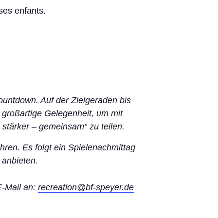
ses enfants.
Countdown. Auf der Zielgeraden bis
ne großartige Gelegenheit, um mit
Öffnungszeiten
 stärker – gemeinsam“ zu teilen.
Samstags von 10:00 bis 13:00 Uhr.
ren. Es folgt ein Spielenachmittag
Retrouvez-nous sur
Facebook
.
 anbieten.
E-Mail an:
recreation@bf-speyer.de