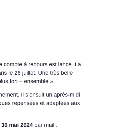
le compte à rebours est lancé. La
s le 26 juillet. Une très belle
plus fort – ensemble ».
nement. Il s’ensuit un après-midi
iques repensées et adaptées aux
i 30 mai 2024
par mail :