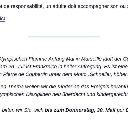
et de responsabilité, un adulte doit accompagner son ou 
ici
!
enntnis genommen.
r Kontaktaufnahme und
_________________________
r Olympischen Flamme Anfang Mai in Marseille läuft der 
am 26. Juli ist Frankreich in heller Aufregung. Es ist ei
 française Speyer e.V.
Rechtliches
 Pierre de Coubertin unter dem Motto „Schneller, höher,
eine
Impressum
 4
Datenschutz
en Thema wollen wir die Kinder an das Ereignis heranfüh
olympischen Disziplinen neu überdacht und kindergerecht
 bitten wir Sie, sich
bis zum Donnerstag, 30. Mail
per 