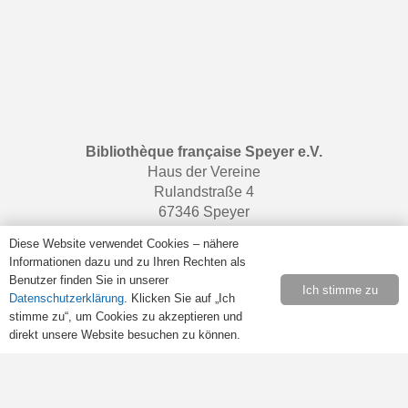
Bibliothèque française Speyer e.V.
Haus der Vereine
Rulandstraße 4
67346 Speyer
Diese Website verwendet Cookies – nähere
Informationen dazu und zu Ihren Rechten als
Benutzer finden Sie in unserer
Öffnungszeiten
Ich stimme zu
Datenschutzerklärung
. Klicken Sie auf „Ich
Samstags von 10:00 bis 13:00 Uhr.
stimme zu“, um Cookies zu akzeptieren und
direkt unsere Website besuchen zu können.
Retrouvez-nous sur
Facebook
.
Rechtliches