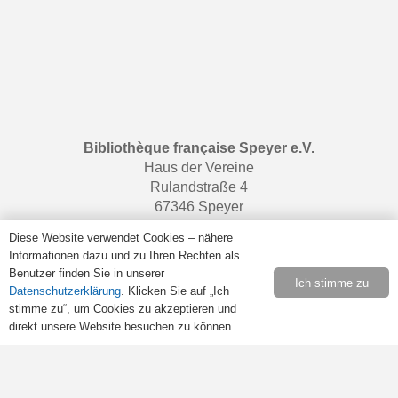
Bibliothèque française Speyer e.V.
Haus der Vereine
Rulandstraße 4
67346 Speyer
Diese Website verwendet Cookies – nähere
Informationen dazu und zu Ihren Rechten als
Benutzer finden Sie in unserer
Öffnungszeiten
Ich stimme zu
Datenschutzerklärung
. Klicken Sie auf „Ich
Samstags von 10:00 bis 13:00 Uhr.
stimme zu“, um Cookies zu akzeptieren und
direkt unsere Website besuchen zu können.
Retrouvez-nous sur
Facebook
.
Rechtliches