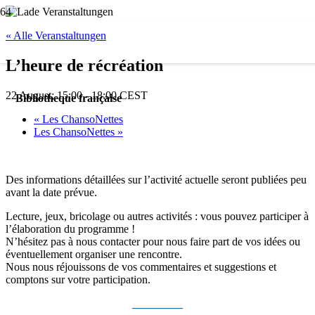
« Alle Veranstaltungen
L’heure de récréation
22 August; 15:00
-
18:00
CEST
Bibliotheque française
«
Les ChansoNettes
Les ChansoNettes
»
Des informations détaillées sur l’activité actuelle seront publiées peu
avant la date prévue.
Lecture, jeux, bricolage ou autres activités : vous pouvez participer à
l’élaboration du programme !
N’hésitez pas à nous contacter pour nous faire part de vos idées ou
éventuellement organiser une rencontre.
Nous nous réjouissons de vos commentaires et suggestions et
comptons sur votre participation.
_________