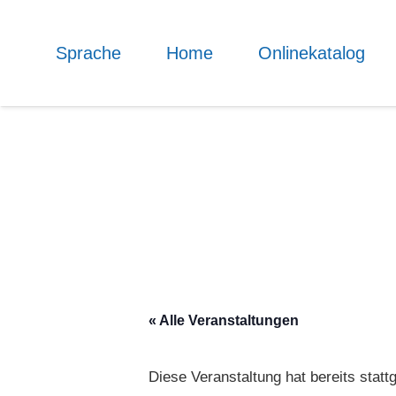
Schreiben Sie uns an.
Sprache
Home
Onlinekatalog
Ihre E-Mail-Adresse (Pflichtfeld)
Ich habe die
Datenschutzerklärungen
zur Ke
Ich stimme damit zu, dass meine Daten zur 
Rückfragen gespeichert werden.
« Alle Veranstaltungen
Bibliothèque
Diese Veranstaltung hat bereits statt
Haus der Ver