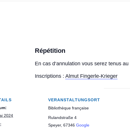
 4
Datenschutz
Répétition
En cas d‘annulation vous serez tenus au 
Bibliothèque française Speyer e.V.
Haus der Vereine
Inscriptions :
Almut Fingerle-Krieger
Rulandstraße 4
67346 Speyer
TAILS
VERANSTALTUNGSORT
um:
Bibliothèque française
ai 2024
Rulandstraße 4
Öffnungszeiten
:
Speyer
,
67346
Google
Samstags von 10:00 bis 13:00 Uhr.