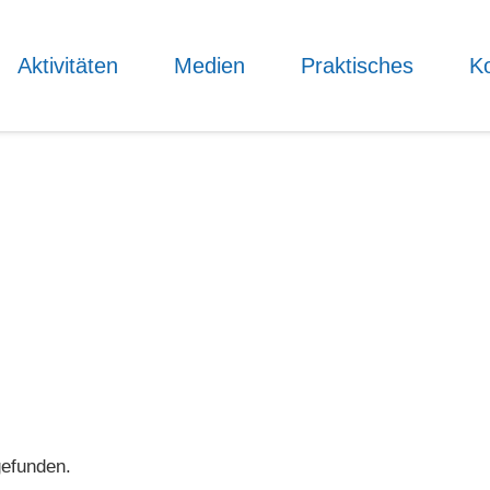
Aktivitäten
Medien
Praktisches
Ko
Ihre Nachricht
nntnis genommen.
Kontaktaufnahme und
 française Speyer e.V.
Rechtliches
gefunden.
eine
Impressum