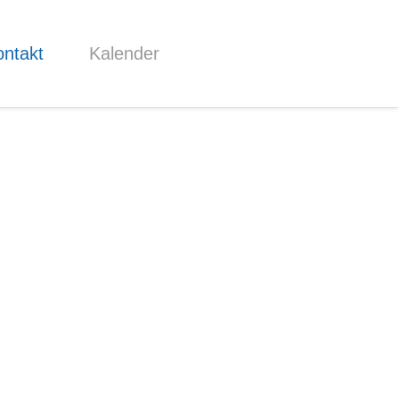
ntakt
Kalender
Öffnungszeiten
Samstags von 10:00 bis 13:00 Uhr.