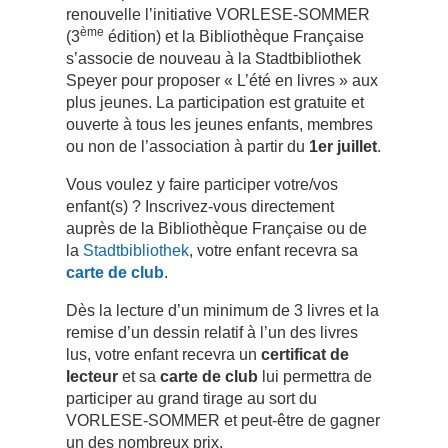
renouvelle l’initiative VORLESE-SOMMER
ème
(3
édition) et la Bibliothèque Française
s’associe de nouveau à la Stadtbibliothek
Speyer pour proposer « L’été en livres » aux
plus jeunes. La participation est gratuite et
ouverte à tous les jeunes enfants, membres
ou non de l’association à partir du
1er juillet
.
Vous voulez y faire participer votre/vos
enfant(s) ? Inscrivez-vous directement
auprès de la Bibliothèque Française ou de
la
Stadtbibliothek
, votre enfant recevra sa
carte de club
.
Dès la lecture d’un minimum de 3 livres et la
remise d’un dessin relatif à l’un des livres
lus, votre enfant recevra un
certificat de
lecteur
et sa
carte de club
lui permettra de
participer au grand tirage au sort du
VORLESE-SOMMER et peut-être de gagner
un des nombreux prix.