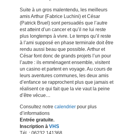
Suite à un gros malentendu, les meilleurs
amis Arthur (Fabrice Luchini) et César
(Patrick Bruel) sont persuadés que l’autre
est atteint d’un cancer et qu’il ne lui reste
plus longtemps à vivre. Le temps qu’il reste
à l’ami supposé en phase terminale doit être
rendu aussi beau que possible. Arthur et
César font donc de grands projets l’un pour
l’autre : ils emménagent ensemble, visitent
un casino et partent en voyage. Au cours de
leurs aventures communes, les deux amis
d’enfance se rapprochent plus que jamais et
réalisent ce qui fait que la vie vaut la peine
d’être vécue…
Consultez notre
calendrier
pour plus
d’informations
Entrée gratuite.
Inscription à
VHS
Tél. : 06232 141368