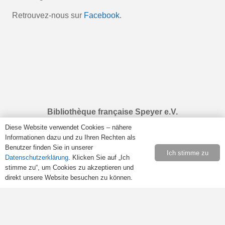
Retrouvez-nous sur
Facebook
.
Bibliothèque française Speyer e.V.
Haus der Vereine
Diese Website verwendet Cookies – nähere
Rulandstraße 4
Informationen dazu und zu Ihren Rechten als
67346 Speyer
Benutzer finden Sie in unserer
Ich stimme zu
Datenschutzerklärung
. Klicken Sie auf „Ich
stimme zu“, um Cookies zu akzeptieren und
direkt unsere Website besuchen zu können.
Öffnungszeiten
Samstags von 10:00 bis 13:00 Uhr.
Retrouvez-nous sur
Facebook
.