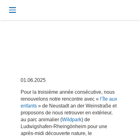
Lecture au vert
!
01.06.2025
Pour la troisième année consécutive, nous
renouvelons notre rencontre avec «
l’île aux
enfants
» de Neustadt an der Weinstraße et
proposons de nous retrouver en extérieur,
au parc animalier (
Wildpark
) de
Ludwigshafen-Rheingönheim pour une
après-midi découverte nature, le