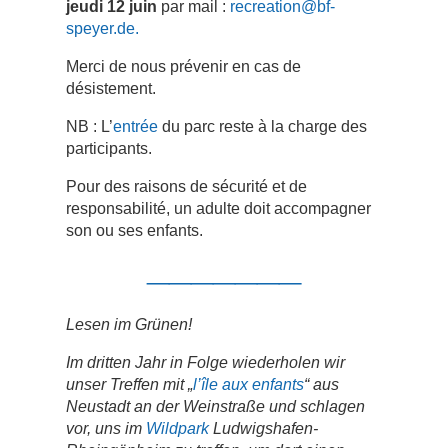
jeudi 12 juin
par mail :
recreation@bf-
speyer.de.
Merci de nous prévenir en cas de
désistement.
NB : L’
entrée
du parc reste à la charge des
participants.
Pour des raisons de sécurité et de
responsabilité, un adulte doit accompagner
son ou ses enfants.
_______
Lesen im Grünen!
Im dritten Jahr in Folge wiederholen wir
unser Treffen mit „
l’île aux enfants
“ aus
Neustadt an der Weinstraße und schlagen
vor, uns im
Wildpark
Ludwigshafen-