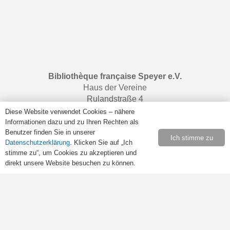
Bibliothèque française Speyer e.V.
Haus der Vereine
Rulandstraße 4
67346 Speyer
Diese Website verwendet Cookies – nähere
Informationen dazu und zu Ihren Rechten als
Benutzer finden Sie in unserer
Ich stimme zu
Datenschutzerklärung
. Klicken Sie auf „Ich
Öffnungszeiten
stimme zu“, um Cookies zu akzeptieren und
Samstags von 10:00 bis 13:00 Uhr.
direkt unsere Website besuchen zu können.
Retrouvez-nous sur
Facebook
.
Rechtliches