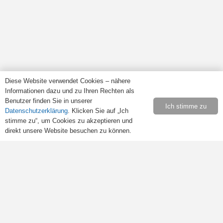
Bibliothèque française Speyer e.V.
Diese Website verwendet Cookies – nähere
Haus der Vereine
Informationen dazu und zu Ihren Rechten als
Benutzer finden Sie in unserer
Rulandstraße 4
Ich stimme zu
Datenschutzerklärung
. Klicken Sie auf „Ich
67346 Speyer
stimme zu“, um Cookies zu akzeptieren und
direkt unsere Website besuchen zu können.
Öffnungszeiten
Samstags von 10:00 bis 13:00 Uhr.
Retrouvez-nous sur
Facebook
.
Rechtliches