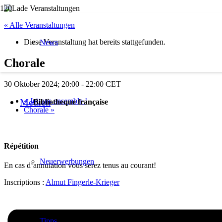
« Alle Veranstaltungen
Diese Veranstaltung hat bereits stattgefunden.
News
Chorale
30 Oktober 2024; 20:00
-
22:00
CET
«
Jouons ensemble !
Medien
Bibliotheque française
Chorale
»
Répétition
Neuerwerbungen
En cas d‘annulation vous serez tenus au courant!
Inscriptions :
Almut Fingerle-Krieger
Tipps