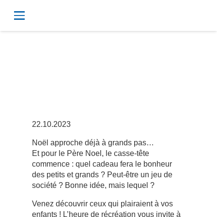
A vos jeux,
prêts !
22.10.2023
Noël approche déjà à grands pas…
Et pour le Père Noel, le casse-tête
commence : quel cadeau fera le bonheur
des petits et grands ? Peut-être un jeu de
société ? Bonne idée, mais lequel ?
Venez découvrir ceux qui plairaient à vos
enfants ! L’heure de récréation vous invite à