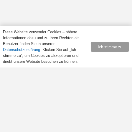
Bibliothèque française Speyer e.V.
Diese Website verwendet Cookies – nähere
Haus der Vereine
Informationen dazu und zu Ihren Rechten als
Rulandstraße 4
Benutzer finden Sie in unserer
Ich stimme zu
67346 Speyer
Datenschutzerklärung
. Klicken Sie auf „Ich
stimme zu“, um Cookies zu akzeptieren und
direkt unsere Website besuchen zu können.
Öffnungszeiten
Samstags von 10:00 bis 13:00 Uhr.
Retrouvez-nous sur
Facebook
.
Rechtliches
Impressum
Datenschutz