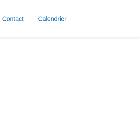
Contact
Calendrier
Permanences
Tous les samedis de 10h00 à 13h00.