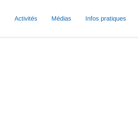
e
Activités
Médias
Infos pratiques
Votre message
tique de
protection des
s pour le traitement de
 française Speyer e.V.
Mentions légales
eine
Protection des données