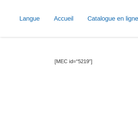
Écrivez-nous
Langue
Accueil
Catalogue en lign
Votre adresse mail (Obligatoire)
[MEC id=“5219″]
Je déclare avoir pris connaissance de la poli
données.
J'accepte que mes données soient enregistrée
ma demande.
Bibliothèque
Haus der Ver