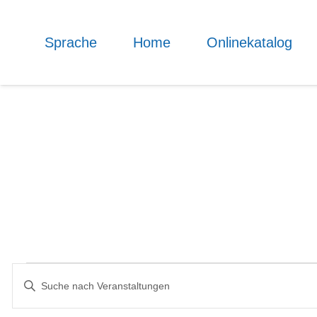
Sprache
Home
Onlinekatalog
Veranstaltungen
Veranstaltungen
Bitte
Schlüsselwort
Suche
eingeben.