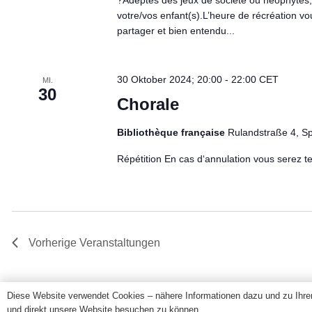
?Adeptes des jeux de société ou néophytes,
votre/vos enfant(s).L’heure de récréation vou
partager et bien entendu...
30 Oktober 2024; 20:00
-
22:00
CET
MI.
30
Chorale
Bibliothèque française
Rulandstraße 4, S
Répétition En cas d‘annulation vous serez te
Vorherige
Veranstaltungen
Diese Website verwendet Cookies – nähere Informationen dazu und zu Ihren
und direkt unsere Website besuchen zu können.