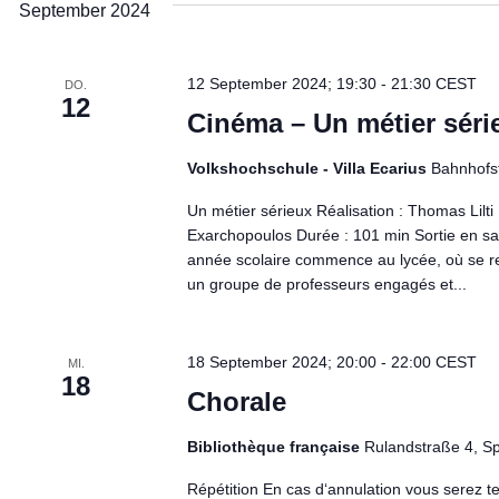
September 2024
12 September 2024; 19:30
-
21:30
CEST
DO.
12
Cinéma – Un métier séri
Volkshochschule - Villa Ecarius
Bahnhofst
Un métier sérieux Réalisation : Thomas Lilti
Exarchopoulos Durée : 101 min Sortie en sal
année scolaire commence au lycée, où se re
un groupe de professeurs engagés et...
18 September 2024; 20:00
-
22:00
CEST
MI.
18
Chorale
Bibliothèque française
Rulandstraße 4, S
Répétition En cas d‘annulation vous serez te