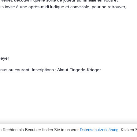
 venez découvrir quelle sorte de joueur sommeille en vous et
s invite à une après-midi ludique et conviviale, pour se retrouver,
peyer
nus au courant! Inscriptions : Almut Fingerle-Krieger
 Rechten als Benutzer finden Sie in unserer
Datenschutzerklärung
. Klicken 