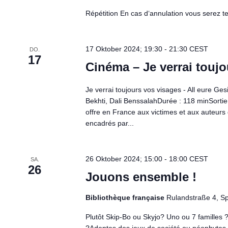
Répétition En cas d‘annulation vous serez te
17 Oktober 2024; 19:30
-
21:30
CEST
DO.
17
Cinéma – Je verrai touj
Je verrai toujours vos visages - All eure Ges
Bekhti, Dali BenssalahDurée : 118 minSortie 
offre en France aux victimes et aux auteurs d
encadrés par...
26 Oktober 2024; 15:00
-
18:00
CEST
SA.
26
Jouons ensemble !
Bibliothèque française
Rulandstraße 4, S
Plutôt Skip-Bo ou Skyjo? Uno ou 7 famille