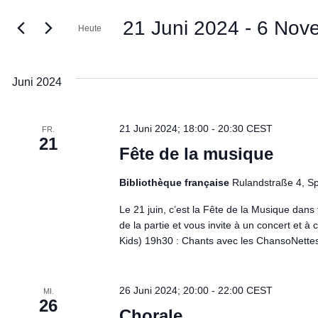
Suche
und
21 Juni 2024
 - 
6 Nov
Heute
nach
Veranstaltungen
Datum
Ansichten,
Schlüsselwort.
wählen.
Juni 2024
Navigation
21 Juni 2024; 18:00
-
20:30
CEST
FR.
21
Fête de la musique
Bibliothèque française
Rulandstraße 4, S
Le 21 juin, c’est la Fête de la Musique dans
de la partie et vous invite à un concert et 
Kids) 19h30 : Chants avec les ChansoNettes 
26 Juni 2024; 20:00
-
22:00
CEST
MI.
26
Chorale