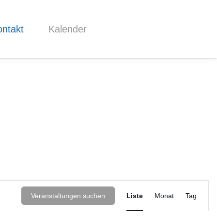
ntakt
Kalender
Veranst
Veranstaltungen suchen
Liste
Monat
Tag
Ansicht