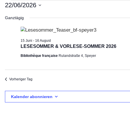
Veranstaltungen
22/06/2026
Datum
für
Ganztägig
wählen.
22
15 Juni
-
16 August
Juni
LESESOMMER & VORLESE-SOMMER 2026
Bibliothèque française
Rulandstraße 4, Speyer
2026
Vorheriger Tag
Kalender abonnieren